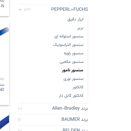
-N
PEPPERL+FUCHS
(۸۳)
ابزار دقیق
بریر
سنسور استوانه ای
سنسور التراسونیک
سنسور زاویه
سنسور مکعبی
سنسور نامور
سنسور نوری
HS
کانکتور
N0
کانکتور کابل دار
برند Allen-Bradley
(۰)
برند BAUMER
(۱)
برند BELDEN
(۰)