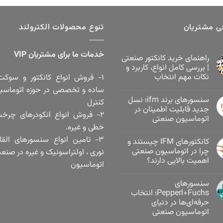
ی مشتریان
تنوع محصولات الکترولند
خدمات ما برای مشتریان VIP
راهنمای خرید کانکتور صنعتی
| بررسی کامل انواع، کاربرد و
نکات مهم انتخاب
۱- فروش انواع کانکتور و سوکت
ساده و تخصصی در حوزه اتوماسی
سنسورهای برند ifm؛ نسل
کنترل
جدید قابلیت اطمینان در
۲- فروش انواع انکودرهای چرخ
اتوماسیون صنعتی
خطی و غیره.
۳- تامین انواع سنسورهای القا
کانکتورهای IFM چیستند و
چرا در اتوماسیون صنعتی
نوری ، اولتراسونیک و غیره در صنع
اهمیت بالایی دارند؟
اتوماسیون
سنسورهای
Pepperl+Fuchs؛ انتخاب
حرفه‌ای‌ها در دنیای
اتوماسیون صنعتی