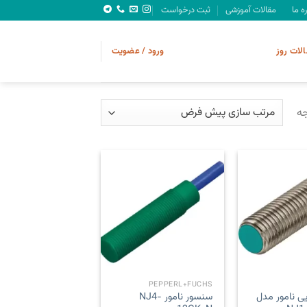
ره ما
مقالات آموزشی
ثبت درخواست
الات روز
ورود / عضویت
Add to
Add to
wishlist
wishlist
PEPPERL+FUCHS
ی نامور مدل
سنسور نامور NJ4-