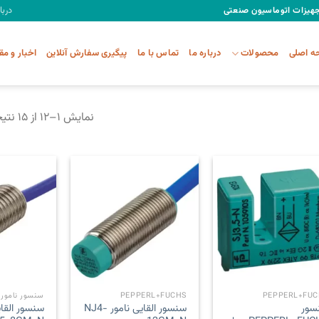
دربا
تجهیزات اتوماسیون صنعتی
 اصلی
محصولات
درباره ما
تماس با ما
پیگیری سفارش آنلاین
اخبار و مق
نمایش ۱–۱۲ از ۱۵ نتیجه
Add to
Add to
wishlist
wishlist
PEPPERL+FUC
PEPPERL+FUCHS
سنسور نامور
سور
سنسور القایی نامور NJ4-
سنسور القای