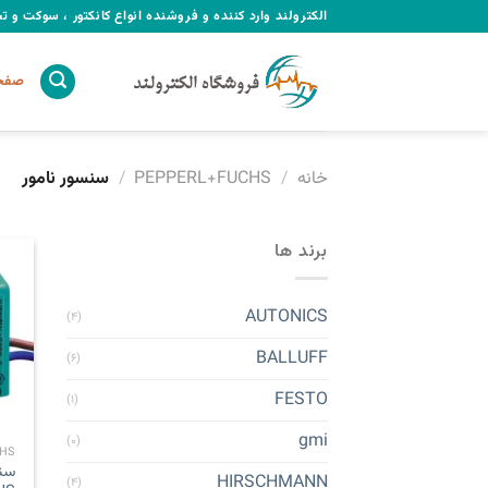
Ski
الکترولند وارد کننده و فروشنده انواع کانکتور ، سوکت و 
t
conten
صفحه
خانه
/
PEPPERL+FUCHS
/
سنسور نامور
برند ها
AUTONICS
(۴)
BALLUFF
(۶)
FESTO
(۱)
gmi
(۰)
HS
سن
HIRSCHMANN
(۴)