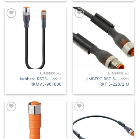
Add to
Add to
wishlist
wishlist
برند LUMBERG
برند LUMBERG
کانکتور LUMBERG RST 5-
کانکتور lumberg RST3-
RKMV3-901006
RKT 5-228/2 M
Add to
Add to
wishlist
wishlist