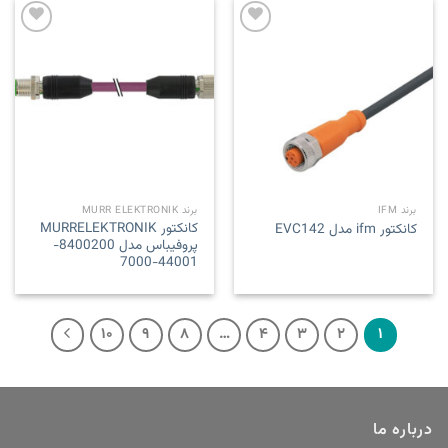
Add to
Add to
wishlist
wishlist
برند IFM
برند MURR ELEKTRONIK
کانکتور MURRELEKTRONIK
کانکتور ifm مدل EVC142
پروفیباس مدل 8400200-
44001-7000
۱۰
۹
۸
…
۴
۳
۲
۱
درباره ما