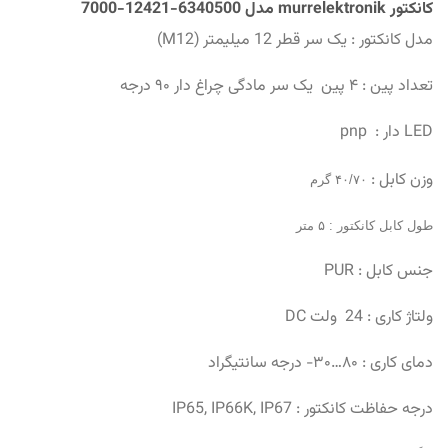
کانکتور murrelektronik مدل 6340500-12421-7000
مدل کانکتور : یک سر قطر 12 میلیمتر (M12)
تعداد پین : ۴ پین یک سر مادگی چراغ دار ۹۰ درجه
LED دار : pnp
وزن کابل :
۴۰/۷۰ گرم
طول کابل کانکتور : ۵ متر
جنس کابل : PUR
ولتاژ کاری : 24 ولت DC
دمای کاری : ۸۰…۳۰- درجه سانتیگراد
درجه حفاظت کانکتور : IP65, IP66K, IP67