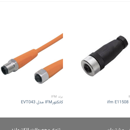
to
Add to
st
wishlist
برند IFM
i
کانکتورIFM مدل EVT043