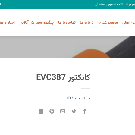
دربا
تجهیزات اتوماسیون صنعتی
 اصلی
محصولات
درباره ما
تماس با ما
پیگیری سفارش آنلاین
اخبار و مق
کانکتور EVC387
دسته:
برند IFM
Add to
wishlist