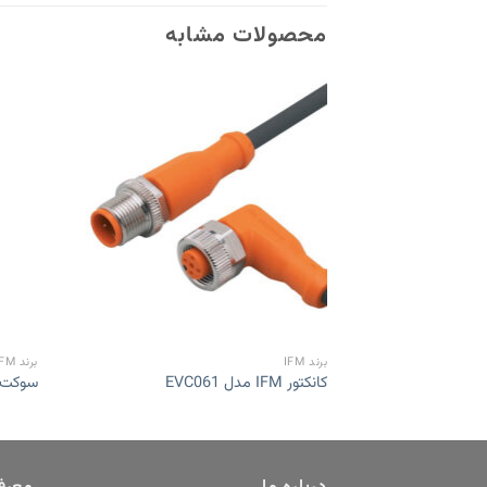
محصولات مشابه
Add to
wishlist
برند IFM
برند IFM
کانکتور IFM مدل EVC061
سوکت fm E11508