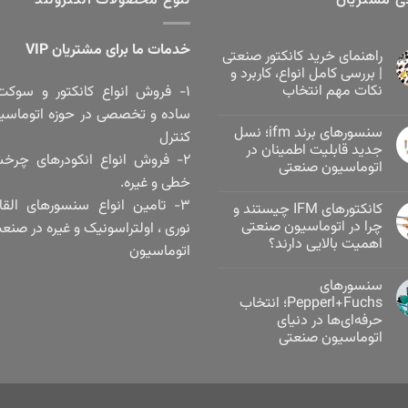
ی مشتریان
تنوع محصولات الکترولند
خدمات ما برای مشتریان VIP
راهنمای خرید کانکتور صنعتی
| بررسی کامل انواع، کاربرد و
نکات مهم انتخاب
۱- فروش انواع کانکتور و سوکت
ساده و تخصصی در حوزه اتوماسی
سنسورهای برند ifm؛ نسل
کنترل
جدید قابلیت اطمینان در
۲- فروش انواع انکودرهای چرخ
اتوماسیون صنعتی
خطی و غیره.
۳- تامین انواع سنسورهای القا
کانکتورهای IFM چیستند و
چرا در اتوماسیون صنعتی
نوری ، اولتراسونیک و غیره در صنع
اهمیت بالایی دارند؟
اتوماسیون
سنسورهای
Pepperl+Fuchs؛ انتخاب
حرفه‌ای‌ها در دنیای
اتوماسیون صنعتی